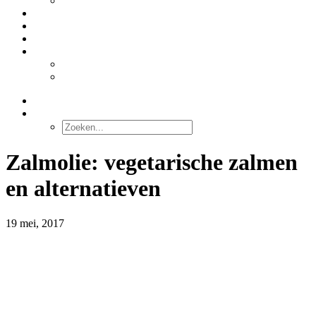
Stabilacid™
DIENSTEN
OVER ONS
CONTACT
NEDERLANDS
English
Deutsch
ZOEKEN
Zalmolie: vegetarische zalmen
en alternatieven
19 mei, 2017