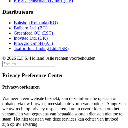
E.F.S.-Deutschland GmbH (DE)
Distributeurs
Baitshop Romania (RO)
Bulbarn Ltd. (BG)
Greenfeed OÜ (EST)
Inovitec Ltd. (UK)
ProAgro GmbH (AT)
Tsafriri Int. Trading Ltd. (ISR)
© 2026 E.F.S.-Holland. Alle rechten voorbehouden
Privacy Preference Center
Privacyvoorkeuren
Wanneer u een website bezoekt, kan deze informatie opslaan of
ophalen via uw browser, meestal in de vorm van cookies. Aangezien
we uw recht op privacy respecteren, kunt u ervoor kiezen om het
verzamelen van gegevens van bepaalde soorten diensten niet toe te
staan. Het niet toestaan van deze services kan echter van invloed
zijn op uw ervaring.