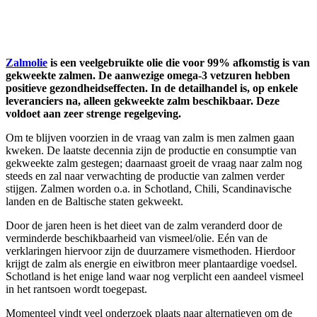
Zalmolie
is een veelgebruikte olie die voor 99% afkomstig is van
gekweekte zalmen. De aanwezige omega-3 vetzuren hebben
positieve gezondheidseffecten. In de detailhandel is, op enkele
leveranciers na, alleen gekweekte zalm beschikbaar. Deze
voldoet aan zeer strenge regelgeving.
Om te blijven voorzien in de vraag van zalm is men zalmen gaan
kweken. De laatste decennia zijn de productie en consumptie van
gekweekte zalm gestegen; daarnaast groeit de vraag naar zalm nog
steeds en zal naar verwachting de productie van zalmen verder
stijgen. Zalmen worden o.a. in Schotland, Chili, Scandinavische
landen en de Baltische staten gekweekt.
Door de jaren heen is het dieet van de zalm veranderd door de
verminderde beschikbaarheid van vismeel/olie. Eén van de
verklaringen hiervoor zijn de duurzamere vismethoden. Hierdoor
krijgt de zalm als energie en eiwitbron meer plantaardige voedsel.
Schotland is het enige land waar nog verplicht een aandeel vismeel
in het rantsoen wordt toegepast.
Momenteel vindt veel onderzoek plaats naar alternatieven om de