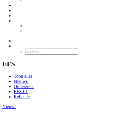
Stabilacid™
DIENSTEN
OVER ONS
CONTACT
NEDERLANDS
English
Deutsch
ZOEKEN
EFS
Toon alles
Nieuws
Onderzoek
EFS-01
Reflectie
Nieuws