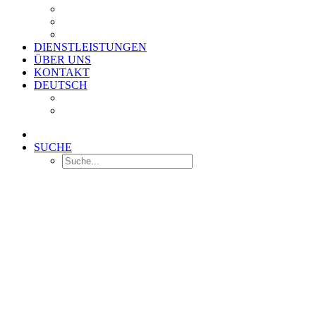
RinderFit™
Bact-Aid™
Stabilacid™
DIENSTLEISTUNGEN
ÜBER UNS
KONTAKT
DEUTSCH
English
Nederlands
SUCHE