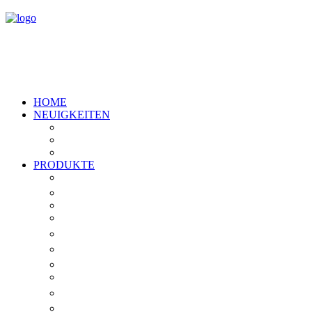
HOME
NEUIGKEITEN
Artikel
Veranstaltungen
Stellenangebote
PRODUKTE
Übersicht
®
Tox-Aid
Lachsöl
Fischmehl
®
ActiBeet
®
Brocacel
®
JELUVET
S-Pro™
®
Dysantic
®
Herbanoplex