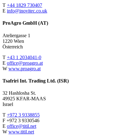
T
+44 1829 730407
E
info@inovitec.co.uk
ProAgro GmbH (AT)
Ateliergasse 1
1220 Wien
Österreich
T
+43 1 2034041-0
E
office@proagro.at
W
www.proagro.at
Tsafriri Int. Trading Ltd. (ISR)
32 Hashlosha St.
49925 KFAR-MAAS
Israel
T
+972 3 9338855
F +972 3 9330546
E
office@titil.net
W
www.titil.net