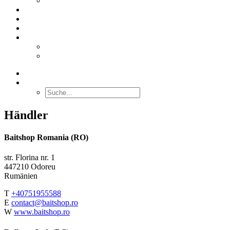
Stabilacid™
DIENSTLEISTUNGEN
ÜBER UNS
KONTAKT
DEUTSCH
English
Nederlands
SUCHE
Händler
Baitshop Romania (RO)
str. Florina nr. 1
447210 Odoreu
Rumänien
T
+40751955588
E
contact@baitshop.ro
W
www.baitshop.ro