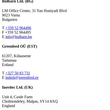
Bulbarn Ltd. (BG)
LM Office Centre, 31 Yan Huniyadi Blvd
9023 Varna
Bulgarien
T
+359 52 964496
F +359 52 964495
E
info@bulbarn.bg
Greenfeed OÜ (EST)
61207, Külaaseme
Tartumaa
Estland
T
+327 50 83 731
E
indrek@greenfeed.ee
Inovitec Ltd. (UK)
Unit 4, Castle Farm
Cholmondeley, Malpas, SY14 8AQ
England