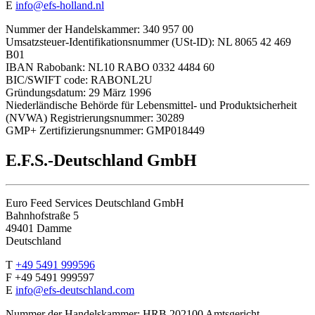
E
info@efs-holland.nl
Nummer der Handelskammer: 340 957 00
Umsatzsteuer-Identifikationsnummer (USt-ID): NL 8065 42 469
B01
IBAN Rabobank: NL10 RABO 0332 4484 60
BIC/SWIFT code: RABONL2U
Gründungsdatum: 29 März 1996
Niederländische Behörde für Lebensmittel- und Produktsicherheit
(NVWA) Registrierungsnummer: 30289
GMP+ Zertifizierungsnummer: GMP018449
E.F.S.-Deutschland GmbH
Euro Feed Services Deutschland GmbH
Bahnhofstraße 5
49401 Damme
Deutschland
T
+49 5491 999596
F +49 5491 999597
E
info@efs-deutschland.com
Nummer der Handelskammer: HRB 202100 Amtsgericht