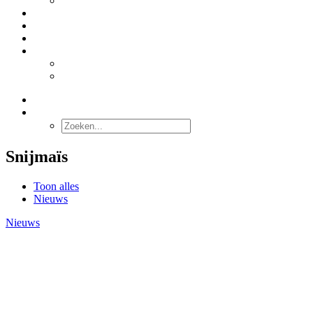
Stabilacid™
DIENSTEN
OVER ONS
CONTACT
NEDERLANDS
English
Deutsch
ZOEKEN
Snijmaïs
Toon alles
Nieuws
Nieuws