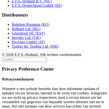
E.F.S.-Holland B.V. (NL)
E.F.S.-Deutschland GmbH (DE)
Distributeurs
Baitshop Romania (RO)
Bulbarn Ltd. (BG)
Greenfeed OÜ (EST)
Inovitec Ltd. (UK)
ProAgro GmbH (AT)
Tsafriri Int. Trading Ltd. (ISR)
© 2026 E.F.S.-Holland. Alle rechten voorbehouden
Privacy Preference Center
Privacyvoorkeuren
Wanneer u een website bezoekt, kan deze informatie opslaan of
ophalen via uw browser, meestal in de vorm van cookies. Aangezien
we uw recht op privacy respecteren, kunt u ervoor kiezen om het
verzamelen van gegevens van bepaalde soorten diensten niet toe te
staan. Het niet toestaan van deze services kan echter van invloed