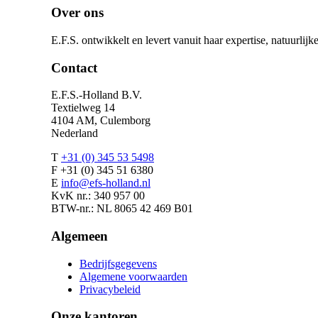
Over ons
E.F.S. ontwikkelt en levert vanuit haar expertise, natuurlij
Contact
E.F.S.-Holland B.V.
Textielweg 14
4104 AM, Culemborg
Nederland
T
+31 (0) 345 53 5498
F +31 (0) 345 51 6380
E
info@efs-holland.nl
KvK nr.: 340 957 00
BTW-nr.: NL 8065 42 469 B01
Algemeen
Bedrijfsgegevens
Algemene voorwaarden
Privacybeleid
Onze kantoren