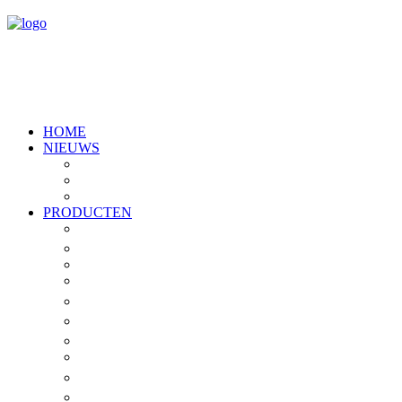
HOME
NIEUWS
Artikelen
Evenementen
Vacatures
PRODUCTEN
Overzicht
®
Tox-Aid
Zalmolie
Vismeel
®
ActiBeet
®
Brocacel
®
JELUVET
S-Pro™
®
Dysantic
®
Herbanoplex