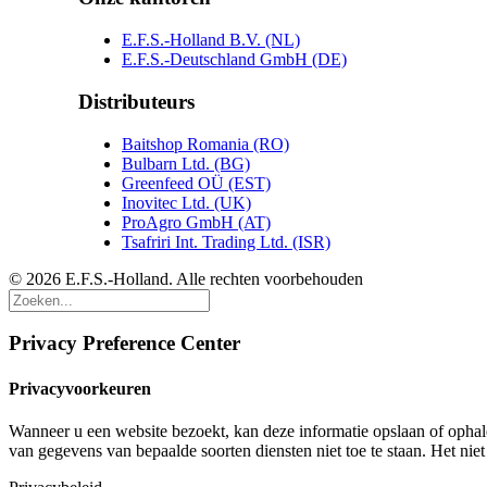
E.F.S.-Holland B.V. (NL)
E.F.S.-Deutschland GmbH (DE)
Distributeurs
Baitshop Romania (RO)
Bulbarn Ltd. (BG)
Greenfeed OÜ (EST)
Inovitec Ltd. (UK)
ProAgro GmbH (AT)
Tsafriri Int. Trading Ltd. (ISR)
© 2026 E.F.S.-Holland. Alle rechten voorbehouden
Privacy Preference Center
Privacyvoorkeuren
Wanneer u een website bezoekt, kan deze informatie opslaan of ophal
van gegevens van bepaalde soorten diensten niet toe te staan. Het niet