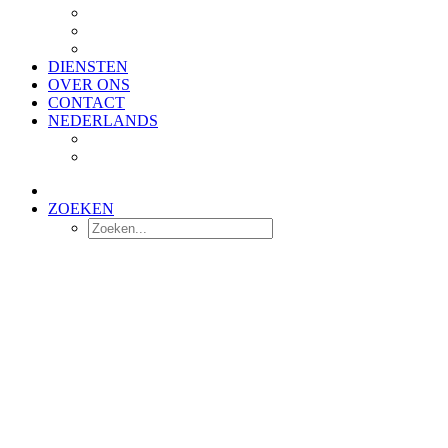
RunderFit™
Bact-Aid™
Stabilacid™
DIENSTEN
OVER ONS
CONTACT
NEDERLANDS
English
Deutsch
ZOEKEN